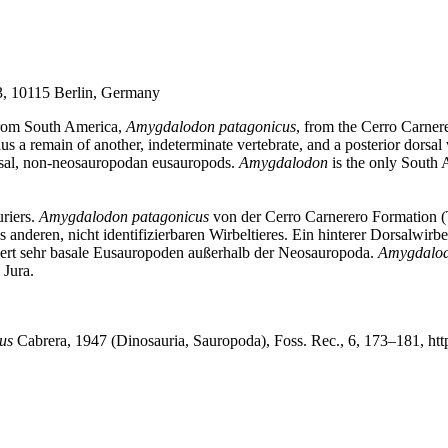
43, 10115 Berlin, Germany
from South America,
Amygdalodon patagonicus
, from the Cerro Carner
us a remain of another, indeterminate vertebrate, and a posterior dorsal 
 basal, non-neosauropodan eusauropods.
Amygdalodon
is the only South 
riers.
Amygdalodon patagonicus
von der Cerro Carnerero Formation (T
 anderen, nicht identifizierbaren Wirbeltieres. Ein hinterer Dorsalwirb
tiert sehr basale Eusauropoden außerhalb der Neosauropoda.
Amygdalo
 Jura.
us
Cabrera, 1947 (Dinosauria, Sauropoda), Foss. Rec., 6, 173–181, h