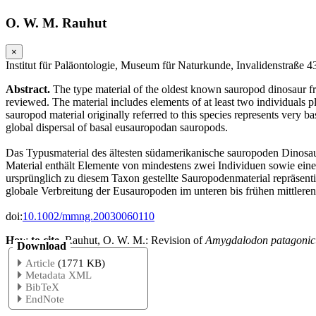
O. W. M. Rauhut
×
Institut für Paläontologie, Museum für Naturkunde, Invalidenstraße 
Abstract.
The type material of the oldest known sauropod dinosaur 
reviewed. The material includes elements of at least two individuals pl
sauropod material originally referred to this species represents very
global dispersal of basal eusauropodan sauropods.
Das Typusmaterial des ältesten südamerikanische sauropoden Dinosau
Material enthält Elemente von mindestens zwei Individuen sowie eines
ursprünglich zu diesem Taxon gestellte Sauropodenmaterial repräsen
globale Verbreitung der Eusauropoden im unteren bis frühen mittleren
doi:
10.1002/mmng.20030060110
How to cite.
Rauhut, O. W. M.: Revision of
Amygdalodon patagonic
Download
Article
(1771 KB)
Metadata XML
BibTeX
EndNote