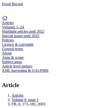
Fossil Record
Articles
Volumes 1–24
Highlight articles until 2022
Special issues until 2022
Policies
Licence & copyright
General terms
About
Aims & scope
Subject areas
Article level metrics
XML harvesting & OAI-PMH
Article
Articles
Volume 6, issue 1
FR, 6, 173–181, 2003