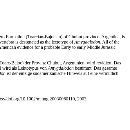
ero Formation (Toarcian-Bajocian) of Chubut province. Argentina, is
vertebra is designated as the lectotype of
Amygdalodon
. All of the
American evidence for a probable Early to early Middle Jurassic
oarc-Bajoc) der Provinz Chubut, Argentinien, wird revidiert. Das
el wird als Lektotypus von
Amygdalodon
bestimmt. Das gesamte
don
ist der einzige südamerikanische Hinweis auf eine vermutlich
ttps://doi.org/10.1002/mmng.20030060110, 2003.