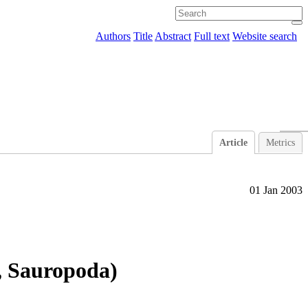
Authors
Title
Abstract
Full text
Website search
Article
Metrics
01 Jan 2003
, Sauropoda)